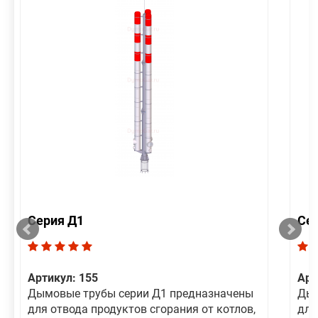
Серия Д1
Се
Артикул: 155
Арт
Дымовые трубы серии Д1 предназначены
Дым
для отвода продуктов сгорания от котлов,
для