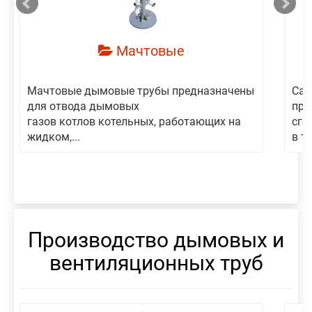
Мачтовые
Мачтовые дымовые трубы предназначены
Сам
для отвода дымовых
пре
газов котлов котельных, работающих на
сго
жидком,...
в то
Производство дымовых и
вентиляционных труб