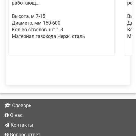
работающ...
раб
Высота, м 7-15
Выс
Диаметр, мм 150-600
Диа
Кол-во стволов, шт 1-3
Кол
Материал газохода Нерж. сталь
Мат
Словарь
О нас
Контакты
Вопрос-ответ