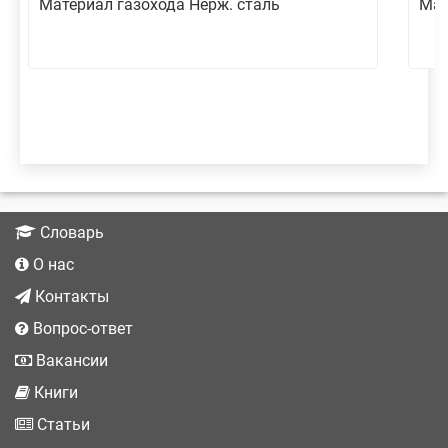
Материал газохода Нерж. сталь
Мат
Словарь
О нас
Контакты
Вопрос-ответ
Вакансии
Книги
Статьи