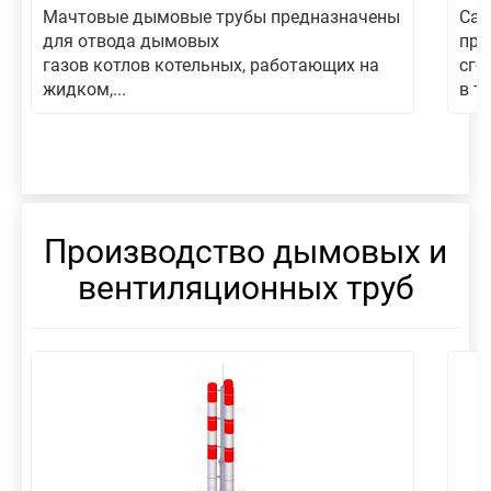
Мачтовые дымовые трубы предназначены
Сам
для отвода дымовых
пре
газов котлов котельных, работающих на
сго
жидком,...
в то
Производство дымовых и
вентиляционных труб