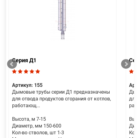
Серия Д1
Се
Артикул: 155
Арт
Дымовые трубы серии Д1 предназначены
Дым
для отвода продуктов сгорания от котлов,
для
работающ...
раб
Высота, м 7-15
Выс
Диаметр, мм 150-600
Диа
Кол-во стволов, шт 1-3
Кол