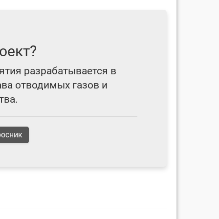
оект?
ятия разрабатывается в
ава отводимых газов и
тва.
росник