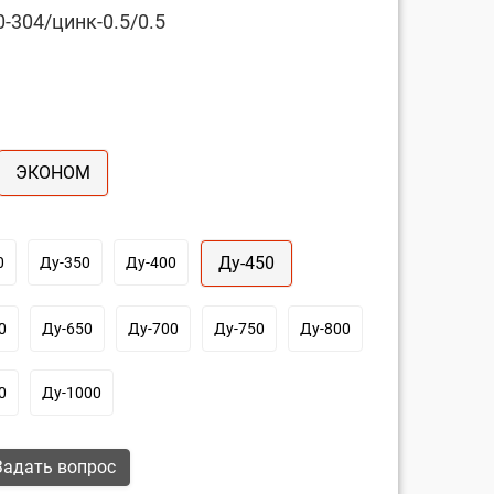
-304/цинк-0.5/0.5
ЭКОНОМ
Ду-450
0
Ду-350
Ду-400
0
Ду-650
Ду-700
Ду-750
Ду-800
0
Ду-1000
адать вопрос