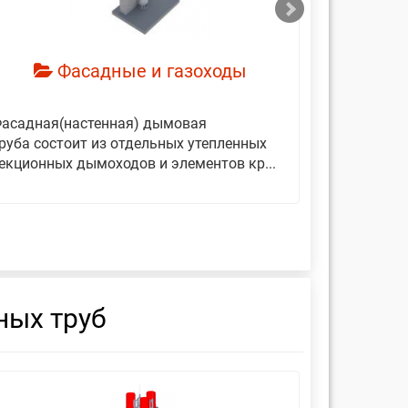
Фасадные и газоходы
асадная(настенная) дымовая
Дымовые 
руба состоит из отдельных утепленных
представ
екционных дымоходов и элементов кр...
вертикаль
фиксирующ
ных труб