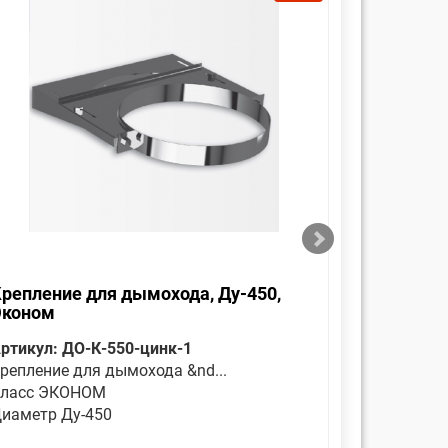
репление для дымохода, Ду-450,
Оголовок
Эконом
Эконом
ртикул: ДО-К-550-цинк-1
Артикул: 
репление для дымохода &nd...
Является 
ласс ЭКОНОМ
Класс ЭК
иаметр Ду-450
Диаметр 