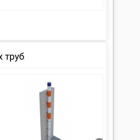
 труб
смотреть
см