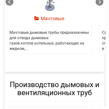
Мачтовые
Мачтовые дымовые трубы предназначены
Сам
для отвода дымовых
пре
газов котлов котельных, работающих на
сго
жидком,...
в то
Производство дымовых и
вентиляционных труб