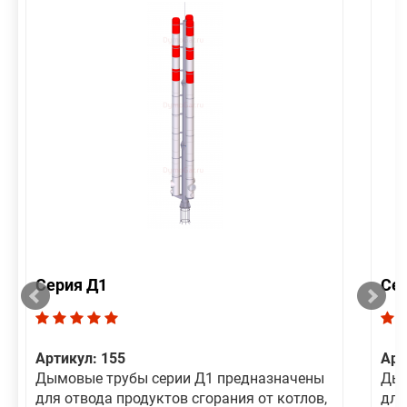
Серия Д1
Се
Артикул: 155
Арт
Дымовые трубы серии Д1 предназначены
Дым
для отвода продуктов сгорания от котлов,
для