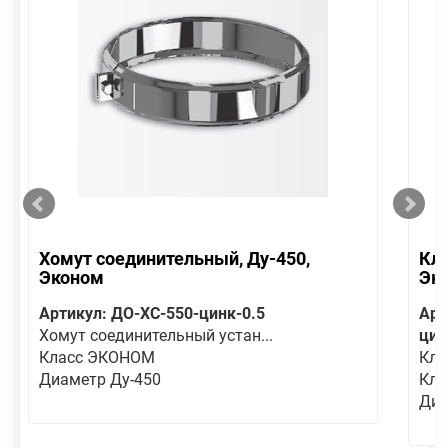
Хомут соединительный, Ду-450,
Кла
Эконом
Эк
Артикул: ДО-ХС-550-цинк-0.5
Арт
Хомут соединительный устан...
цин
Класс ЭКОНОМ
Кла
Диаметр Ду-450
Кла
Диа