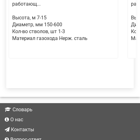
работающ...
раб
Высота, м 7-15
Выс
Диаметр, мм 150-600
Диа
Кол-во стволов, шт 1-3
Кол
Материал газохода Нерж. сталь
Мат
Словарь
О нас
Контакты
Вопрос-ответ