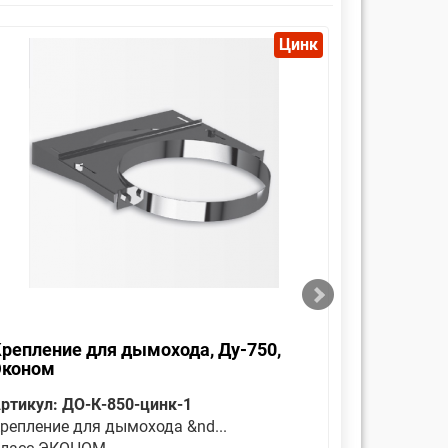
Цинк
репление для дымохода, Ду-750,
Оголовок
Эконом
Эконом
ртикул: ДО-К-850-цинк-1
Артикул: 
репление для дымохода &nd...
Является 