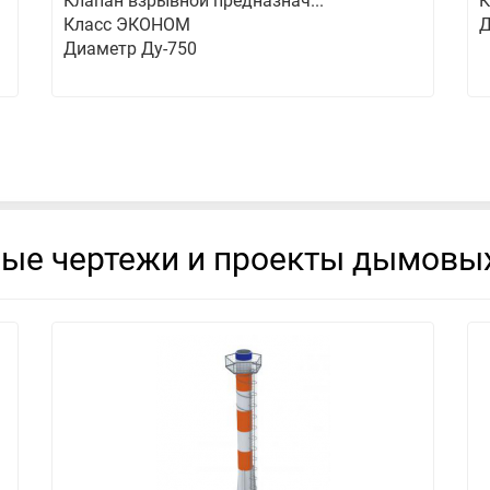
Клапан взрывной предназнач...
К
Класс ЭКОНОМ
Д
Диаметр Ду-750
вые чертежи и проекты дымовых