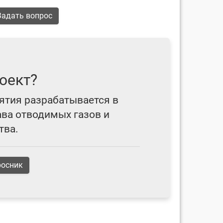
адать вопрос
оект?
ятия разрабатывается в
ава отводимых газов и
тва.
росник