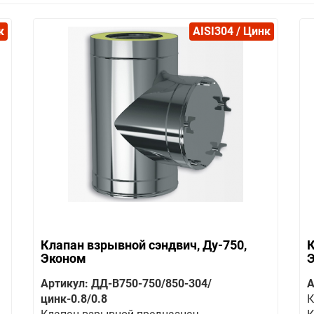
к
AISI304 / Цинк
Клапан взрывной сэндвич, Ду-750,
К
Эконом
Артикул: ДД-В750-750/850-304/
А
цинк-0.8/0.8
К