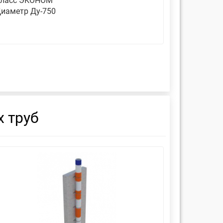
ласс ЭКОНОМ
Класс ЭК
иаметр Ду-750
Диаметр 
 труб