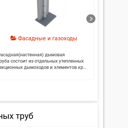
смотреть
см
Фасадные и газоходы
асадная(настенная) дымовая
Дымовые 
руба состоит из отдельных утепленных
представ
екционных дымоходов и элементов кр...
вертикаль
фиксирующ
ных труб