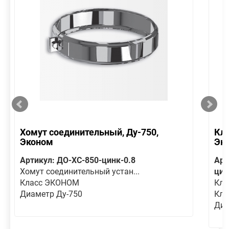
Хомут соединительный, Ду-750,
Кла
Эконом
Эк
Артикул: ДО-ХС-850-цинк-0.8
Арт
Хомут соединительный устан...
цин
Класс ЭКОНОМ
Кла
Диаметр Ду-750
Кла
Диа