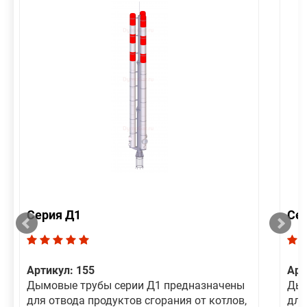
Серия Д1
Се
Артикул: 155
Арт
Дымовые трубы серии Д1 предназначены
Дым
для отвода продуктов сгорания от котлов,
для