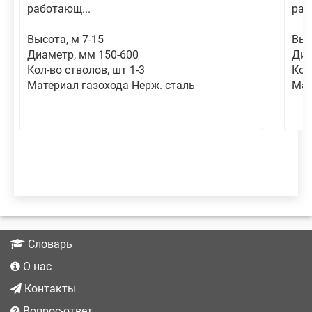
работающ...
раб
Высота, м 7-15
Выс
Диаметр, мм 150-600
Диа
Кол-во стволов, шт 1-3
Кол
Материал газохода Нерж. сталь
Мат
Словарь
О нас
Контакты
Вопрос-ответ