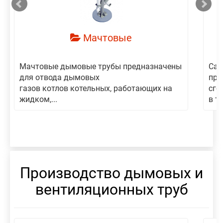
Мачтовые
Мачтовые дымовые трубы предназначены
Сам
для отвода дымовых
пре
газов котлов котельных, работающих на
сго
жидком,...
в то
Производство дымовых и
вентиляционных труб