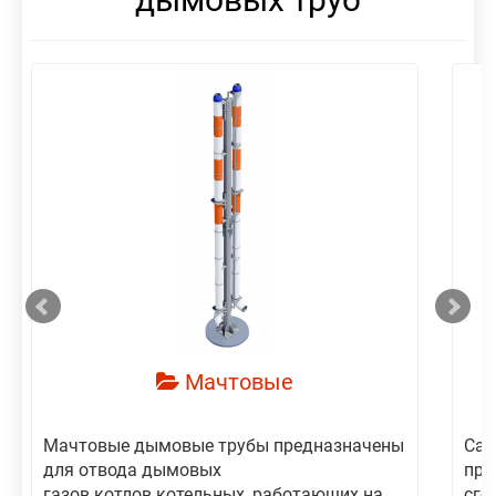
смотреть
Мачтовые
Мачтовые дымовые трубы предназначены
Сам
для отвода дымовых
пре
газов котлов котельных, работающих на
сго