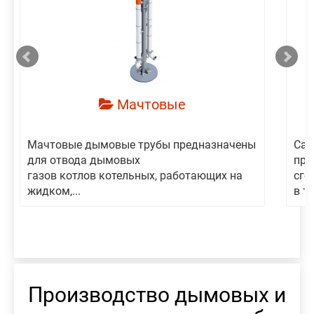
смотреть
Мачтовые
Мачтовые дымовые трубы предназначены
Сам
для отвода дымовых
пре
газов котлов котельных, работающих на
сго
жидком,...
в то
Производство дымовых и