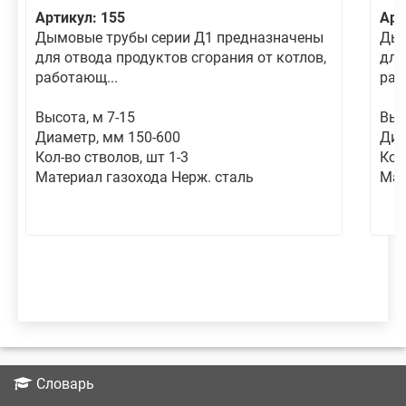
Артикул: 155
Арт
Дымовые трубы серии Д1 предназначены
Дым
для отвода продуктов сгорания от котлов,
для
работающ...
раб
Высота, м 7-15
Выс
Диаметр, мм 150-600
Диа
Кол-во стволов, шт 1-3
Кол
Материал газохода Нерж. сталь
Мат
Словарь