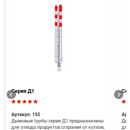
Серия Д1
Се
Артикул: 155
Арт
Дымовые трубы серии Д1 предназначены
Дым
для отвода продуктов сгорания от котлов,
для