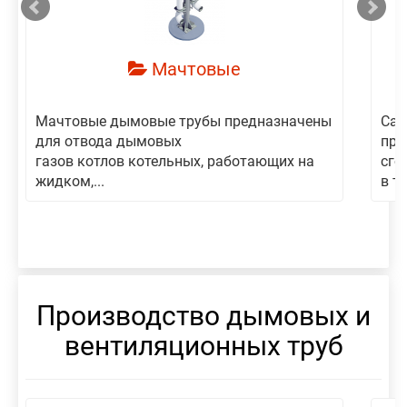
Мачтовые
Мачтовые дымовые трубы предназначены
Сам
для отвода дымовых
пре
газов котлов котельных, работающих на
сго
жидком,...
в то
Производство дымовых и
вентиляционных труб