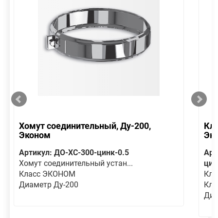
Хомут соединительный, Ду-200,
Кла
Эконом
Эк
Артикул: ДО-ХС-300-цинк-0.5
Арт
Хомут соединительный устан...
цин
Класс ЭКОНОМ
Кла
Диаметр Ду-200
Кла
Диа