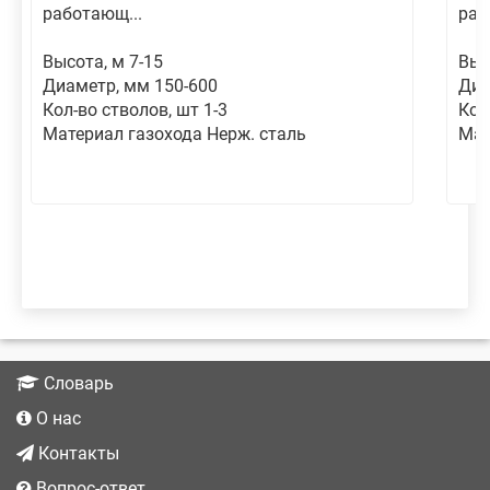
работающ...
раб
Высота, м 7-15
Выс
Диаметр, мм 150-600
Диа
Кол-во стволов, шт 1-3
Кол
Материал газохода Нерж. сталь
Мат
Словарь
О нас
Контакты
Вопрос-ответ