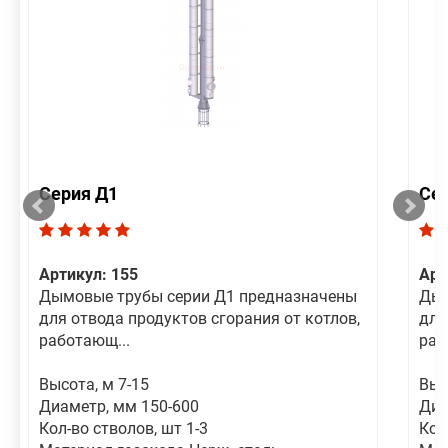
Серия Д1
Се
Артикул: 155
Арт
Дымовые трубы серии Д1 предназначены
Дым
для отвода продуктов сгорания от котлов,
для
работающ...
раб
Высота, м 7-15
Выс
Диаметр, мм 150-600
Диа
Кол-во стволов, шт 1-3
Кол