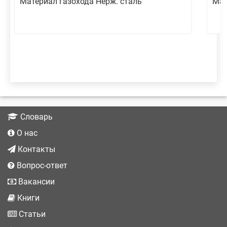
Материал газохода Нерж. сталь
Мат
Словарь
О нас
Контакты
Вопрос-ответ
Вакансии
Книги
Статьи