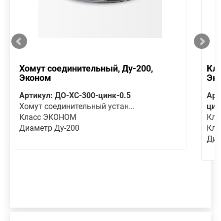
Хомут соединительный, Ду-200,
Кла
Эконом
Эк
Артикул: ДО-ХС-300-цинк-0.5
Арт
Хомут соединительный устан...
цин
Класс ЭКОНОМ
Кла
Диаметр Ду-200
Кла
Диа