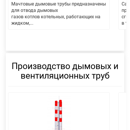
Мачтовые дымовые трубы предназначены
Сам
для отвода дымовых
пре
газов котлов котельных, работающих на
сго
жидком,...
в то
Производство дымовых и
вентиляционных труб