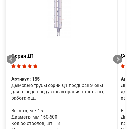
Серия Д1
Се
Артикул: 155
Арт
Дымовые трубы серии Д1 предназначены
Дым
для отвода продуктов сгорания от котлов,
для
работающ...
раб
Высота, м 7-15
Выс
Диаметр, мм 150-600
Диа
Кол-во стволов, шт 1-3
Кол