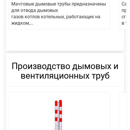
Мачтовые дымовые трубы предназначены
Сам
для отвода дымовых
пре
газов котлов котельных, работающих на
сго
жидком,...
в то
Производство дымовых и
вентиляционных труб