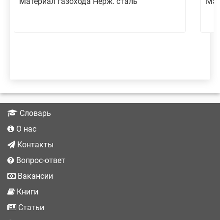
Материал газохода Нерж. сталь
Мат
Словарь
О нас
Контакты
Вопрос-ответ
Вакансии
Книги
Статьи