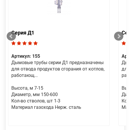
Серия Д1
Се
Артикул: 155
Арт
Дымовые трубы серии Д1 предназначены
Дым
для отвода продуктов сгорания от котлов,
для
работающ...
раб
Высота, м 7-15
Выс
Диаметр, мм 150-600
Диа
Кол-во стволов, шт 1-3
Кол
Материал газохода Нерж. сталь
Мат