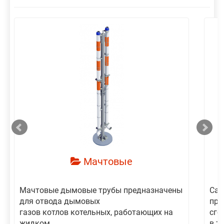
смотреть
Мачтовые
Мачтовые дымовые трубы предназначены
Сам
для отвода дымовых
пре
газов котлов котельных, работающих на
сго
жидком,...
в то