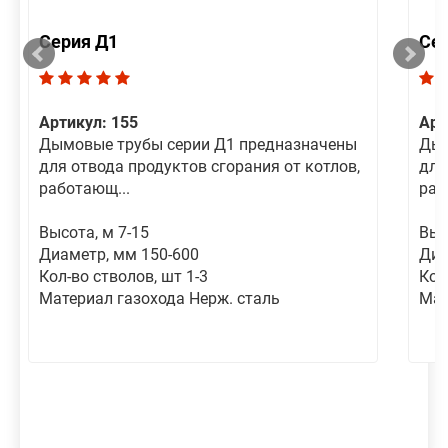
Серия Д1
Се
Артикул: 155
Арт
Дымовые трубы серии Д1 предназначены
Дым
для отвода продуктов сгорания от котлов,
для
работающ...
раб
Высота, м 7-15
Выс
Диаметр, мм 150-600
Диа
Кол-во стволов, шт 1-3
Кол
Материал газохода Нерж. сталь
Мат