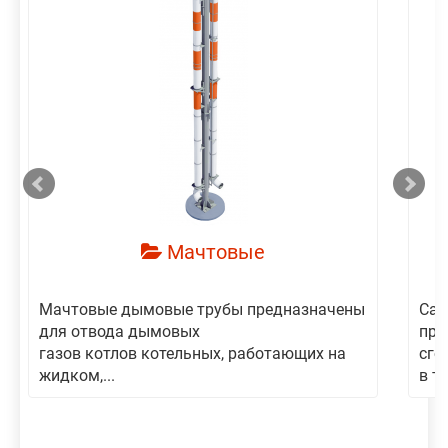
смотреть
Мачтовые
Мачтовые дымовые трубы предназначены
Сам
для отвода дымовых
пре
газов котлов котельных, работающих на
сго
жидком,...
в то