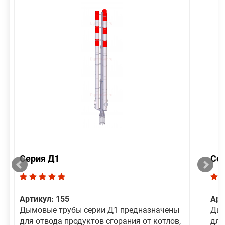
Серия Д1
Се
Артикул: 155
Арт
Дымовые трубы серии Д1 предназначены
Дым
для отвода продуктов сгорания от котлов,
для