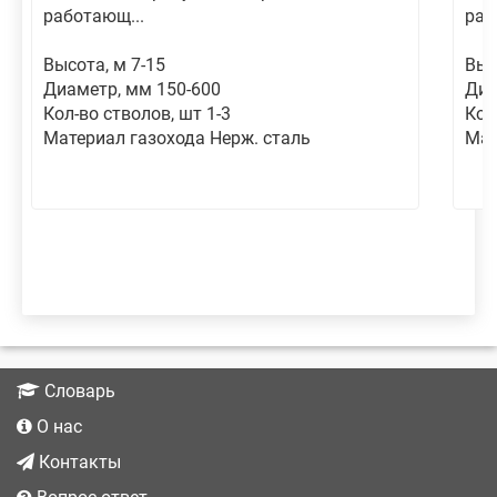
работающ...
раб
Высота, м 7-15
Выс
Диаметр, мм 150-600
Диа
Кол-во стволов, шт 1-3
Кол
Материал газохода Нерж. сталь
Мат
Словарь
О нас
Контакты