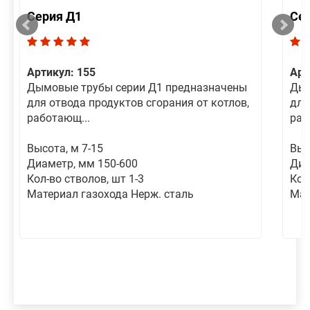
Серия Д1
Се
Артикул: 155
Арт
Дымовые трубы серии Д1 предназначены
Дым
для отвода продуктов сгорания от котлов,
для
работающ...
раб
Высота, м 7-15
Выс
Диаметр, мм 150-600
Диа
Кол-во стволов, шт 1-3
Кол
Материал газохода Нерж. сталь
Мат