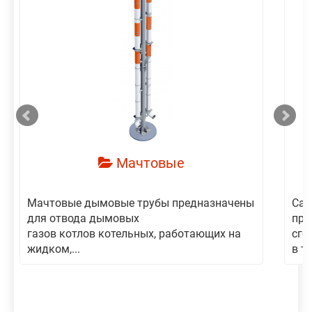
смотреть
Мачтовые
Мачтовые дымовые трубы предназначены
Сам
для отвода дымовых
пре
газов котлов котельных, работающих на
сго
жидком,...
в то