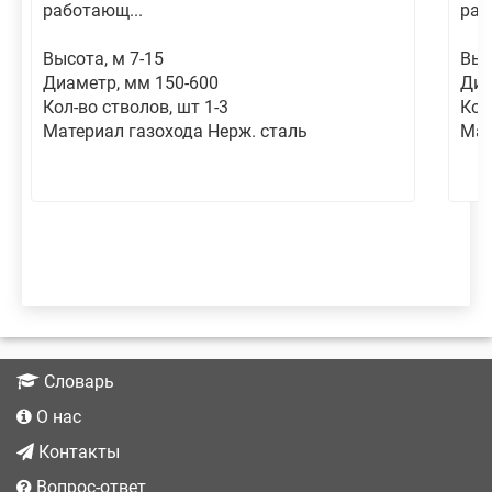
работающ...
раб
Высота, м 7-15
Выс
Диаметр, мм 150-600
Диа
Кол-во стволов, шт 1-3
Кол
Материал газохода Нерж. сталь
Мат
Словарь
О нас
Контакты
Вопрос-ответ