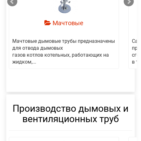
Мачтовые
Мачтовые дымовые трубы предназначены
Сам
для отвода дымовых
пре
газов котлов котельных, работающих на
сго
жидком,...
в то
Производство дымовых и
вентиляционных труб