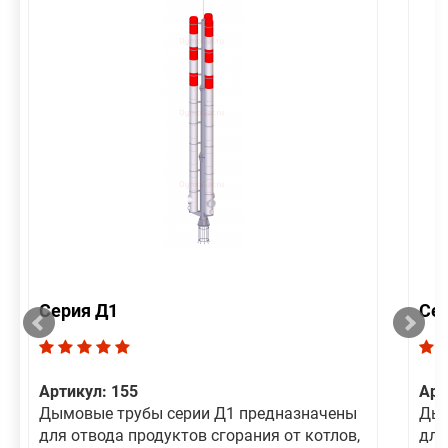
Серия Д1
Се
Артикул: 155
Арт
Дымовые трубы серии Д1 предназначены
Дым
для отвода продуктов сгорания от котлов,
для