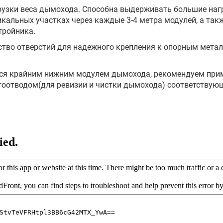
рузки веса дымохода. Способна выдерживать большие наг
кальных участках через каждые 3-4 метра модулей, а такж
тройника.
ство отверстий для надежного крепления к опорным метал
ется крайним нижним модулем дымохода, рекомендуем при
тоотводом(для ревизии и чистки дымохода) соответствую