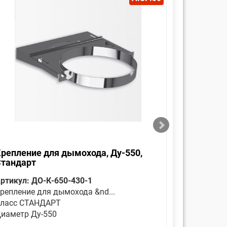
репление для дымохода, Ду-550,
Оголовок
Стандарт
Стандар
ртикул: ДО-К-650-430-1
Артикул: 
репление для дымохода &nd...
Является 
ласс СТАНДАРТ
Класс СТ
иаметр Ду-550
Диаметр 