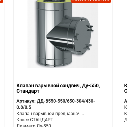
Клапан взрывной сэндвич, Ду-550,
К
Стандарт
Артикул: ДД-В550-550/650-304/430-
А
0.8/0.5
К
Клапан взрывной предназнач...
К
Класс СТАНДАРТ
Д
Диаметр Ду-550