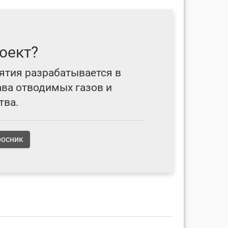
оект?
ятия разрабатывается в
ава отводимых газов и
тва.
росник