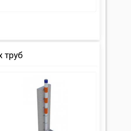
 труб
смотреть
см