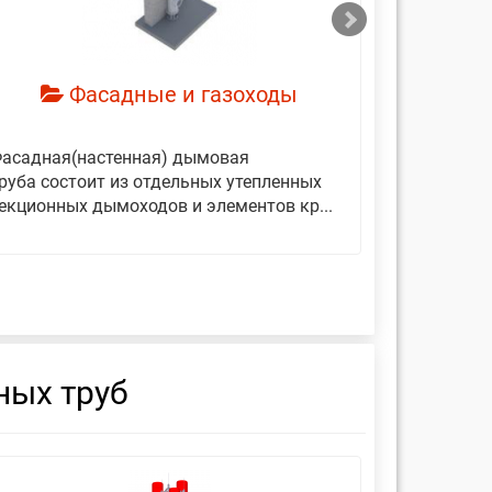
Фасадные и газоходы
асадная(настенная) дымовая
Дымовые 
руба состоит из отдельных утепленных
представ
екционных дымоходов и элементов кр...
вертикаль
фиксирующ
ных труб