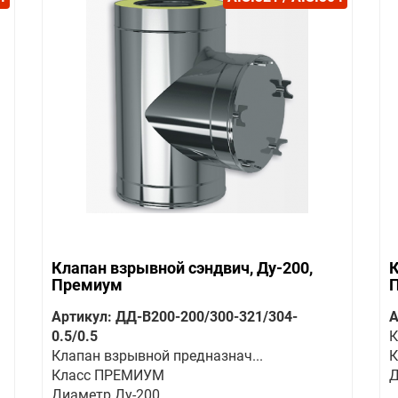
Клапан взрывной сэндвич, Ду-200,
К
Премиум
Артикул: ДД-В200-200/300-321/304-
А
0.5/0.5
К
Клапан взрывной предназнач...
К
Класс ПРЕМИУМ
Д
Диаметр Ду-200