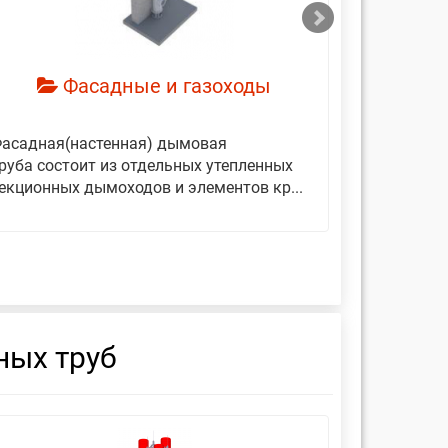
Фасадные и газоходы
асадная(настенная) дымовая
Дымовые 
руба состоит из отдельных утепленных
представ
екционных дымоходов и элементов кр...
вертикаль
фиксирующ
ных труб