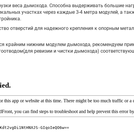
рузки веса дымохода. Способна выдерживать большие наг
кальных участках через каждые 3-4 метра модулей, а такж
тройника.
ство отверстий для надежного крепления к опорным метал
ется крайним нижним модулем дымохода, рекомендуем при
тоотводом(для ревизии и чистки дымохода) соответствую