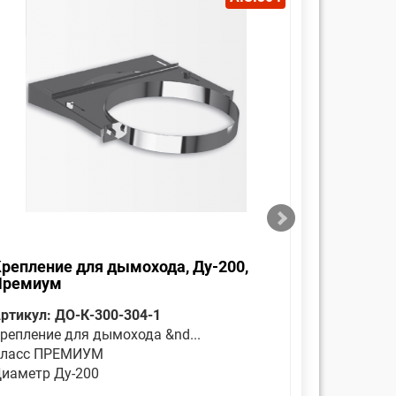
репление для дымохода, Ду-200,
Оголовок
Премиум
Премиу
ртикул: ДО-К-300-304-1
Артикул: 
репление для дымохода &nd...
Является 
ласс ПРЕМИУМ
Класс П
иаметр Ду-200
Диаметр 