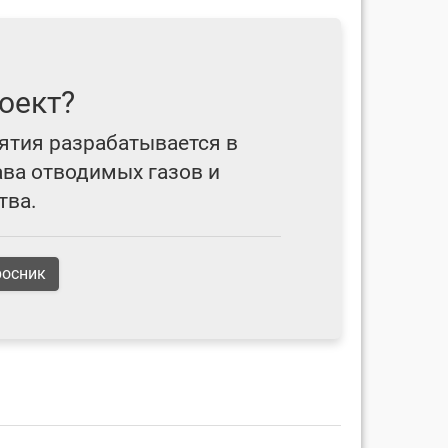
оект?
ятия разрабатывается в
ава отводимых газов и
тва.
росник