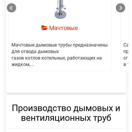
Мачтовые
Мачтовые дымовые трубы предназначены
Сам
для отвода дымовых
пре
газов котлов котельных, работающих на
сго
жидком,...
в то
Производство дымовых и
вентиляционных труб