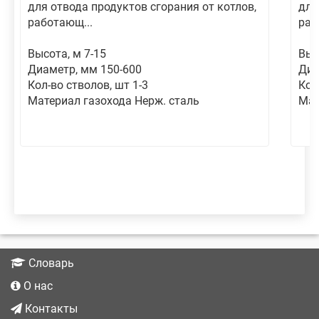
для отвода продуктов сгорания от котлов,
для
работающ...
раб
Высота, м 7-15
Выс
Диаметр, мм 150-600
Диа
Кол-во стволов, шт 1-3
Кол
Материал газохода Нерж. сталь
Мат
Словарь
О нас
Контакты