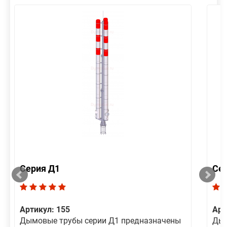
Серия Д1
Се
Артикул: 155
Арт
Дымовые трубы серии Д1 предназначены
Дым