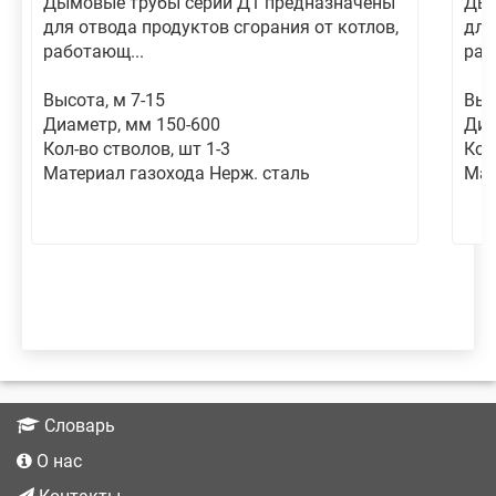
Дымовые трубы серии Д1 предназначены
Дым
для отвода продуктов сгорания от котлов,
для
работающ...
раб
Высота, м 7-15
Выс
Диаметр, мм 150-600
Диа
Кол-во стволов, шт 1-3
Кол
Материал газохода Нерж. сталь
Мат
Словарь
О нас