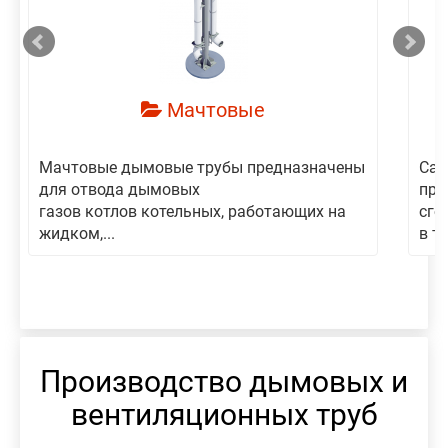
Мачтовые
Мачтовые дымовые трубы предназначены
Сам
для отвода дымовых
пре
газов котлов котельных, работающих на
сго
жидком,...
в то
Производство дымовых и
вентиляционных труб