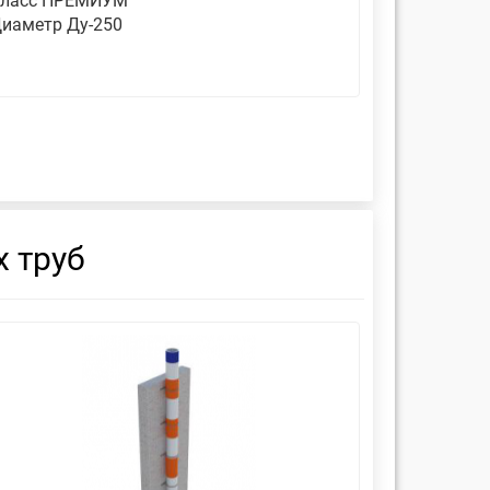
ласс ПРЕМИУМ
Класс П
иаметр Ду-250
Диаметр 
 труб