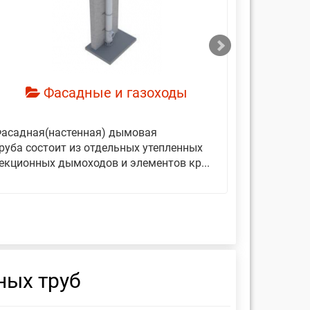
смотреть
см
Фасадные и газоходы
асадная(настенная) дымовая
Дымовые 
руба состоит из отдельных утепленных
представ
екционных дымоходов и элементов кр...
вертикаль
фиксирующ
ных труб