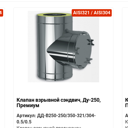
4
AISI321 / AISI304
Клапан взрывной сэндвич, Ду-250,
К
Премиум
Артикул: ДД-В250-250/350-321/304-
А
0.5/0.5
К