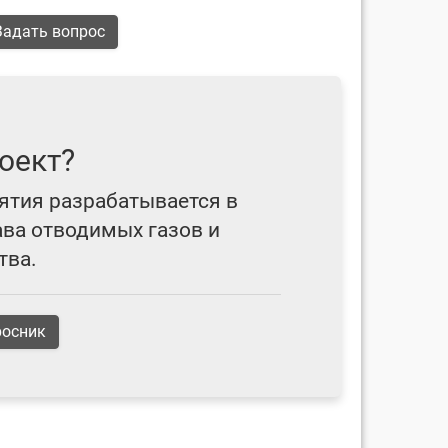
адать вопрос
оект?
ятия разрабатывается в
ава отводимых газов и
тва.
росник