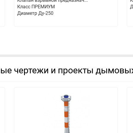
Клапан взрывной предназнач...
К
Класс ПРЕМИУМ
Д
Диаметр Ду-250
вые чертежи и проекты дымовых