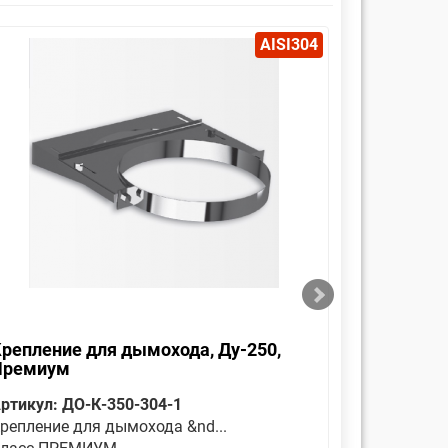
AISI304
репление для дымохода, Ду-250,
Оголовок
Премиум
Премиу
ртикул: ДО-К-350-304-1
Артикул: 
репление для дымохода &nd...
Является 