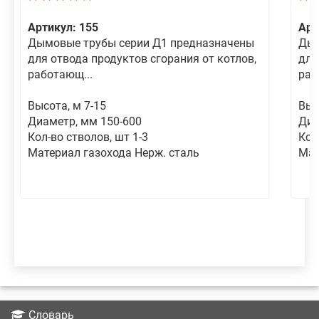
Артикул: 155
Арт
Дымовые трубы серии Д1 предназначены
Дым
для отвода продуктов сгорания от котлов,
для
работающ...
раб
Высота, м 7-15
Выс
Диаметр, мм 150-600
Диа
Кол-во стволов, шт 1-3
Кол
Материал газохода Нерж. сталь
Мат
Словарь