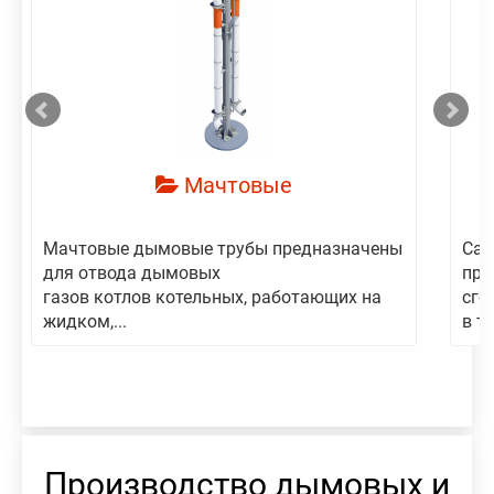
смотреть
Мачтовые
Мачтовые дымовые трубы предназначены
Сам
для отвода дымовых
пре
газов котлов котельных, работающих на
сго
жидком,...
в то
Производство дымовых и