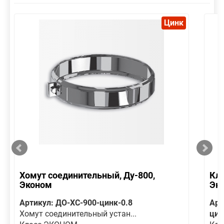
Цинк
Хомут соединительный, Ду-800,
Кла
Эконом
Эк
Артикул: ДО-ХС-900-цинк-0.8
Арт
Хомут соединительный устан...
цин