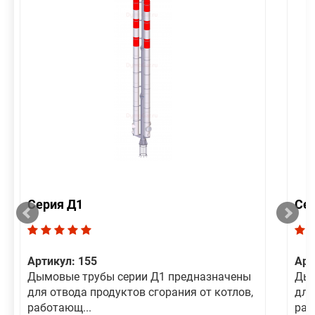
Серия Д1
Се
Артикул: 155
Арт
Дымовые трубы серии Д1 предназначены
Дым
для отвода продуктов сгорания от котлов,
для
работающ...
раб