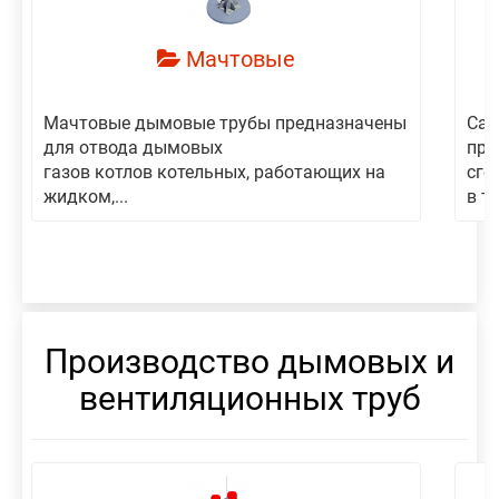
Мачтовые
Мачтовые дымовые трубы предназначены
Сам
для отвода дымовых
пре
газов котлов котельных, работающих на
сго
жидком,...
в то
Производство дымовых и
вентиляционных труб