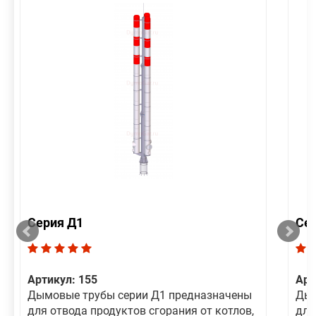
Серия Д1
Се
Артикул: 155
Арт
Дымовые трубы серии Д1 предназначены
Дым
для отвода продуктов сгорания от котлов,
для