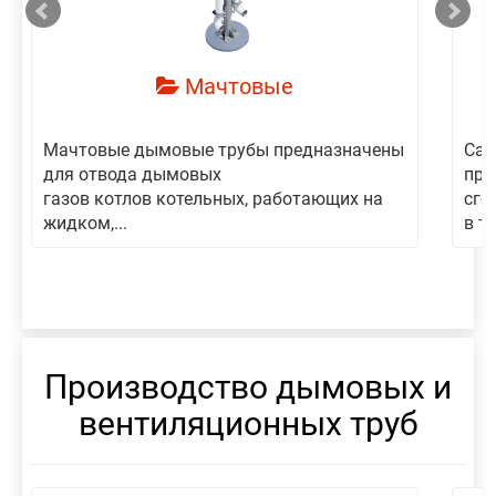
Мачтовые
Мачтовые дымовые трубы предназначены
Сам
для отвода дымовых
пре
газов котлов котельных, работающих на
сго
жидком,...
в то
Производство дымовых и
вентиляционных труб