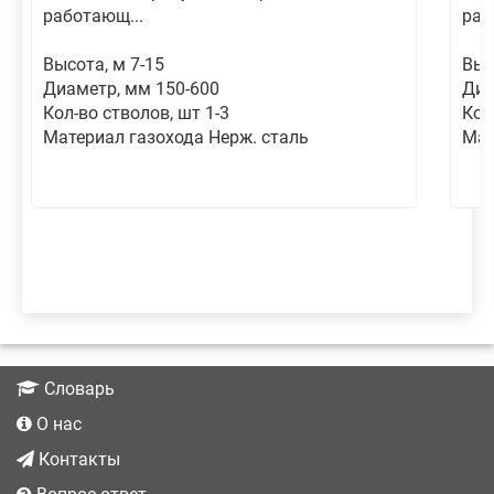
работающ...
раб
Высота, м 7-15
Выс
Диаметр, мм 150-600
Диа
Кол-во стволов, шт 1-3
Кол
Материал газохода Нерж. сталь
Мат
Словарь
О нас
Контакты