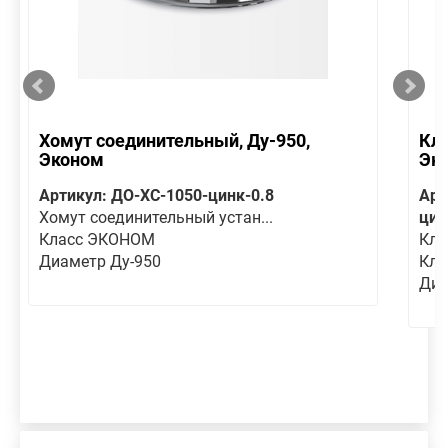
Хомут соединительный, Ду-950,
Кла
Эконом
Эк
Артикул: ДО-ХС-1050-цинк-0.8
Арт
Хомут соединительный устан...
цин
Класс ЭКОНОМ
Кла
Диаметр Ду-950
Кла
Диа