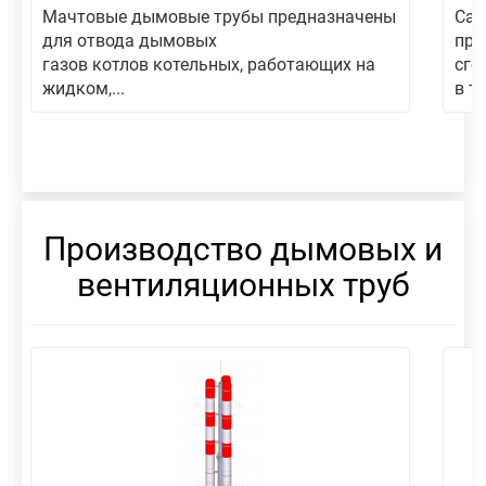
Мачтовые дымовые трубы предназначены
Сам
для отвода дымовых
пре
газов котлов котельных, работающих на
сго
жидком,...
в то
Производство дымовых и
вентиляционных труб