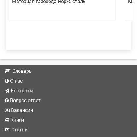
Материал газохода Нерж. сталь
Мат
Словарь
О нас
Контакты
Вопрос-ответ
Вакансии
Книги
Статьи