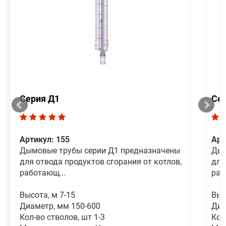
Серия Д1
Се
Артикул: 155
Арт
Дымовые трубы серии Д1 предназначены
Дым
для отвода продуктов сгорания от котлов,
для
работающ...
раб
Высота, м 7-15
Выс
Диаметр, мм 150-600
Диа
Кол-во стволов, шт 1-3
Кол