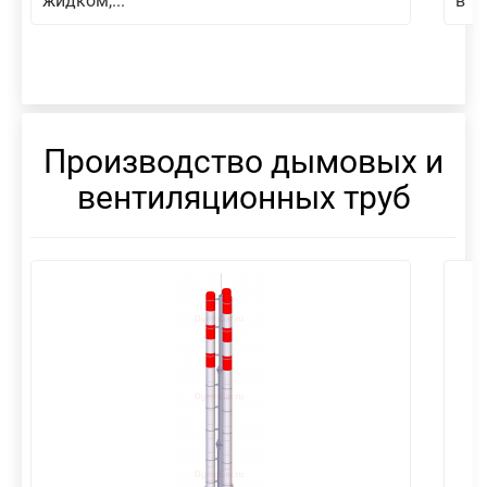
жидком,...
в то
Производство дымовых и
вентиляционных труб