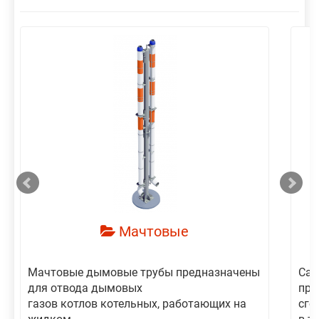
смотреть
Мачтовые
Мачтовые дымовые трубы предназначены
Сам
для отвода дымовых
пре
газов котлов котельных, работающих на
сго