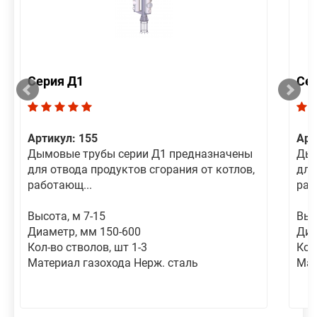
Серия Д1
Се
Артикул: 155
Арт
Дымовые трубы серии Д1 предназначены
Дым
для отвода продуктов сгорания от котлов,
для
работающ...
раб
Высота, м 7-15
Выс
Диаметр, мм 150-600
Диа
Кол-во стволов, шт 1-3
Кол
Материал газохода Нерж. сталь
Мат